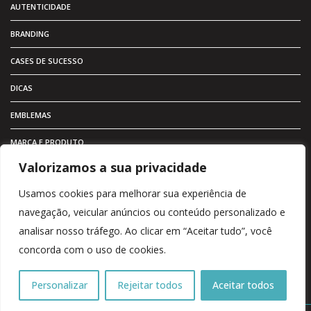
AUTENTICIDADE
BRANDING
CASES DE SUCESSO
DICAS
EMBLEMAS
MARCA E PRODUTO
Valorizamos a sua privacidade
MARKETING
Usamos cookies para melhorar sua experiência de
METAL ADESIVO
navegação, veicular anúncios ou conteúdo personalizado e
PRODUTOS
analisar nosso tráfego. Ao clicar em “Aceitar tudo”, você
concorda com o uso de cookies.
VALOR
VISUAL
Personalizar
Rejeitar todos
Aceitar todos