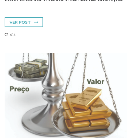
VER POST
404