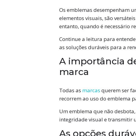
Os emblemas desempenham um pa
elementos visuais, são versátei
entanto, quando é necessário r
Continue a leitura para entend
as soluções duráveis para a r
A importância d
marca
Todas as
marcas
querem ser fac
recorrem ao uso do emblema par
Um emblema que não desbota, 
integridade visual e transmitir
As opções duráv