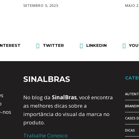
SETEMBRO 5, 2025
MAIO 2
INTEREST
TWITTER
LINKEDIN
YOU
SINALBRAS
CATE
AUTENT
es
No blog da
SinalBras
, você encontra
b
as melhores dicas sobre a
BRANDI
e-nos
importância do visual da marca no
CASES 
produto.
DICAS
Trabalhe Conosco