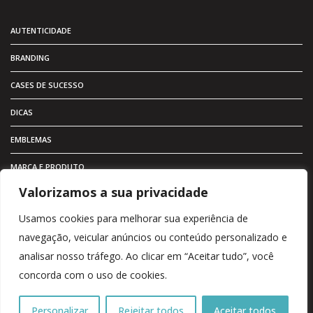
AUTENTICIDADE
BRANDING
CASES DE SUCESSO
DICAS
EMBLEMAS
MARCA E PRODUTO
Valorizamos a sua privacidade
MARKETING
Usamos cookies para melhorar sua experiência de
METAL ADESIVO
navegação, veicular anúncios ou conteúdo personalizado e
PRODUTOS
analisar nosso tráfego. Ao clicar em “Aceitar tudo”, você
concorda com o uso de cookies.
VALOR
VISUAL
Personalizar
Rejeitar todos
Aceitar todos