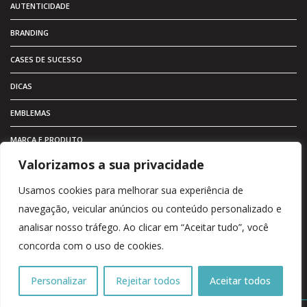
AUTENTICIDADE
BRANDING
CASES DE SUCESSO
DICAS
EMBLEMAS
MARCA E PRODUTO
Valorizamos a sua privacidade
MARKETING
Usamos cookies para melhorar sua experiência de
METAL ADESIVO
navegação, veicular anúncios ou conteúdo personalizado e
PRODUTOS
analisar nosso tráfego. Ao clicar em “Aceitar tudo”, você
concorda com o uso de cookies.
VALOR
VISUAL
Personalizar
Rejeitar todos
Aceitar todos