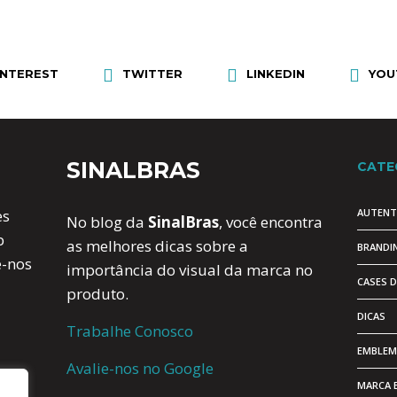
INTEREST
TWITTER
LINKEDIN
YOU
SINALBRAS
CATE
AUTENT
es
No blog da
SinalBras
, você encontra
b
as melhores dicas sobre a
BRANDI
e-nos
importância do visual da marca no
CASES 
produto.
DICAS
Trabalhe Conosco
EMBLEM
Avalie-nos no Google
MARCA 