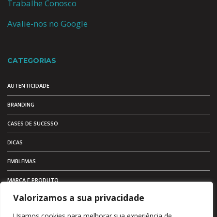
Trabalhe Conosco
Avalie-nos no Google
CATEGORIAS
AUTENTICIDADE
BRANDING
CASES DE SUCESSO
DICAS
EMBLEMAS
MARCA E PRODUTO
Valorizamos a sua privacidade
MARKETING
Usamos cookies para melhorar sua experiência de