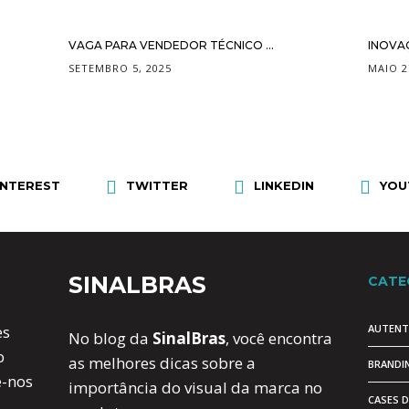
VAGA PARA VENDEDOR TÉCNICO ...
INOVA
SETEMBRO 5, 2025
MAIO 2
INTEREST
TWITTER
LINKEDIN
YOU
SINALBRAS
CATE
AUTENT
es
No blog da
SinalBras
, você encontra
b
as melhores dicas sobre a
BRANDI
e-nos
importância do visual da marca no
CASES 