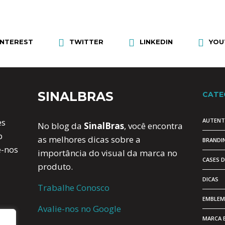
INTEREST
TWITTER
LINKEDIN
YOU
SINALBRAS
CATE
AUTENT
es
No blog da
SinalBras
, você encontra
b
as melhores dicas sobre a
BRANDI
e-nos
importância do visual da marca no
CASES 
produto.
DICAS
Trabalhe Conosco
EMBLEM
Avalie-nos no Google
MARCA 