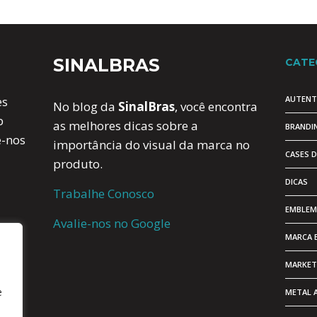
SINALBRAS
CATE
AUTENT
es
No blog da
SinalBras
, você encontra
b
as melhores dicas sobre a
BRANDI
e-nos
importância do visual da marca no
CASES 
produto.
DICAS
Trabalhe Conosco
EMBLEM
Avalie-nos no Google
MARCA 
MARKET
e
METAL 